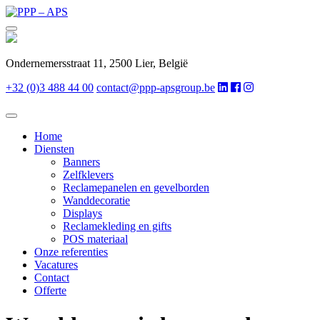
Ondernemersstraat 11, 2500 Lier, België
+32 (0)3 488 44 00
contact@ppp-apsgroup.be
Home
Diensten
Banners
Zelfklevers
Reclamepanelen en gevelborden
Wanddecoratie
Displays
Reclamekleding en gifts
POS materiaal
Onze referenties
Vacatures
Contact
Offerte