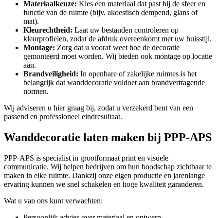
Materiaalkeuze:
Kies een materiaal dat past bij de sfeer en
functie van de ruimte (bijv. akoestisch dempend, glans of
mat).
Kleurechtheid:
Laat uw bestanden controleren op
kleurprofielen, zodat de afdruk overeenkomt met uw huisstijl.
Montage:
Zorg dat u vooraf weet hoe de decoratie
gemonteerd moet worden. Wij bieden ook montage op locatie
aan.
Brandveiligheid:
In openbare of zakelijke ruimtes is het
belangrijk dat wanddecoratie voldoet aan brandvertragende
normen.
Wij adviseren u hier graag bij, zodat u verzekerd bent van een
passend en professioneel eindresultaat.
Wanddecoratie laten maken bij PPP-APS
PPP-APS is specialist in grootformaat print en visuele
communicatie. Wij helpen bedrijven om hun boodschap zichtbaar te
maken in elke ruimte. Dankzij onze eigen productie en jarenlange
ervaring kunnen we snel schakelen en hoge kwaliteit garanderen.
Wat u van ons kunt verwachten:
Persoonlijk advies over materiaal en ontwerp