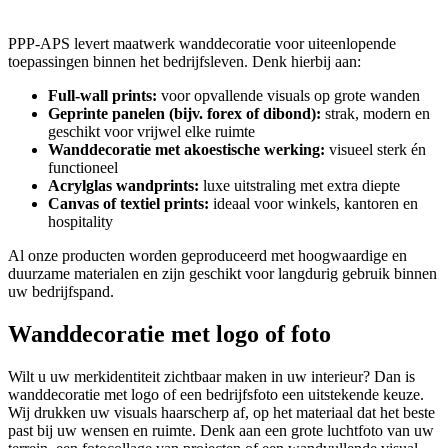
PPP-APS levert maatwerk wanddecoratie voor uiteenlopende
toepassingen binnen het bedrijfsleven. Denk hierbij aan:
Full-wall prints:
voor opvallende visuals op grote wanden
Geprinte panelen (bijv. forex of dibond):
strak, modern en
geschikt voor vrijwel elke ruimte
Wanddecoratie met akoestische werking:
visueel sterk én
functioneel
Acrylglas wandprints:
luxe uitstraling met extra diepte
Canvas of textiel prints:
ideaal voor winkels, kantoren en
hospitality
Al onze producten worden geproduceerd met hoogwaardige en
duurzame materialen en zijn geschikt voor langdurig gebruik binnen
uw bedrijfspand.
Wanddecoratie met logo of foto
Wilt u uw merkidentiteit zichtbaar maken in uw interieur? Dan is
wanddecoratie met logo of een bedrijfsfoto een uitstekende keuze.
Wij drukken uw visuals haarscherp af, op het materiaal dat het beste
past bij uw wensen en ruimte. Denk aan een grote luchtfoto van uw